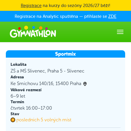
Skip to main content
Registrace
na kurzy do sezóny 2026/27 běží!
Registrace na Analytic spuštěna — přihlaste se
ZDE
Lokalita
ZŠ a MŠ Slivenec, Praha 5 - Slivenec
Adresa
Ke Smíchovu 140/16, 15400 Praha
Věkové rozmezí
6–9 let
Termín
čtvrtek 16:00–17:00
Stav
posledních 5 volných míst