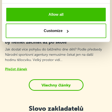
Allow all
2 minuty
Customize
Karel Kovář v podcastu Děti a pohyb: Pohyb
by neměl začínat až po škole
Jak dostat více pohybu do běžného dne dětí? Podle předsedy
Národní sportovní agentury nemusíme čekat jen na další
hodinu tělocviku. Velký prostor vidí…
Přečíst článek
Všechny články
Slovo zakladatelů