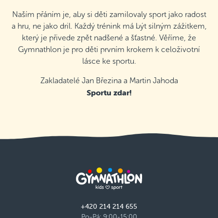
Naším přáním je, aby si děti zamilovaly sport jako radost
a hru, ne jako dril. Každý trénink má být silným zážitkem,
který je přivede zpět nadšené a šťastné. Věříme, že
Gymnathlon je pro děti prvním krokem k celoživotní
lásce ke sportu.
Zakladatelé Jan Březina a Martin Jahoda
Sportu zdar!
+420 214 214 655
Po-Pá: 9:00-15:00