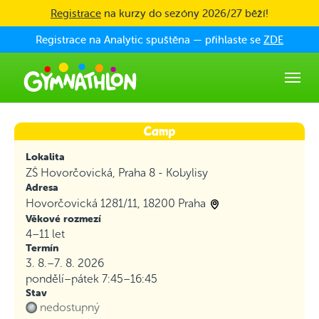
Skip to main content
Registrace
na kurzy do sezóny 2026/27 běží!
Registrace na Analytic spuštěna — přihlaste se
ZDE
Lokalita
ZŠ Hovorčovická, Praha 8 - Kobylisy
Adresa
Hovorčovická 1281/11, 18200 Praha
Věkové rozmezí
4–11 let
Termín
3. 8.–7. 8. 2026
pondělí–pátek
7:45–16:45
Stav
nedostupný