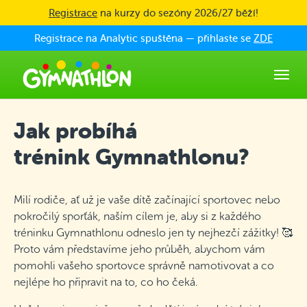
Skip to main content
Registrace
na kurzy do sezóny 2026/27 běží!
Registrace na Analytic spuštěna — přihlaste se
ZDE
Jak probíhá
trénink Gymnathlonu?
Milí rodiče, ať už je vaše dítě začínající sportovec nebo
pokročilý sporťák, naším cílem je, aby si z každého
tréninku Gymnathlonu odneslo jen ty nejhezčí zážitky! 🥰
Proto vám představíme jeho průběh, abychom vám
pomohli vašeho sportovce správně namotivovat a co
nejlépe ho připravit na to, co ho čeká.