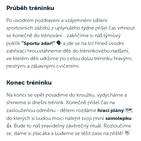
Průběh tréninku
Po úvodním pozdravení a vzájemném sdílení
sportovních zážitků z uplynulého týdne přišel čas vrhnout
se konečně do trénování… zakřičíme si náš týmový
“Sportu zdar!”
pokřik
🗣️ a jde se na to! Hned úvodní
zahřívací hrou vtáhneme děti do tréninkového nadšení,
ve kterém děti udržíme po celou dobu tréninku hravými,
pestrými a zábavnými cvičeními.
Konec tréninku
Na konci se opět posadíme do kroužku, vydýcháme a
shrneme si dnešní trénink. Konečně přišel čas na
hrací plány
zaslouženou odměnu - dětem rozdáme
🗺️,
samolepku
do kterých si budou moci nalepit svoji první
👍. Bude to náš pravidelný závěrečný rituál. Rozloučíme
se, dáme si placáka a budeme se těšit zase na příště! 👋