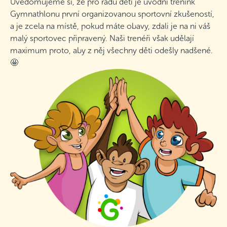
Uvědomujeme si, že pro řadu dětí je úvodní trénink
Gymnathlonu první organizovanou sportovní zkušeností,
a je zcela na místě, pokud máte obavy, zdali je na ni váš
malý sportovec připravený. Naši trenéři však udělají
maximum proto, aby z něj všechny děti odešly nadšené.
🤩