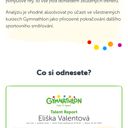
pohybové hry, to vše pod dohledem zkušených trenérů.
Analýzu je vhodné absolvovat po účasti ve všestranných
kurzech Gymnathlon jako přirozené pokračování dalšího
sportovního směřování.
Co si odnesete?
Show larger version