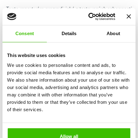
Tento report vám prozradí, jaké z testovaných schopností
jsou silnou stránkou vašeho dítěte, a to díky porovnání s
tisícovkami vrstevníků stejného pohlaví a věku. Dozvíte
se také, jakému pohybovému typu je vaše dítě nejblíže.
Consent
Details
About
Show larger version
This website uses cookies
We use cookies to personalise content and ads, to
provide social media features and to analyse our traffic.
We also share information about your use of our site with
our social media, advertising and analytics partners who
may combine it with other information that you’ve
provided to them or that they’ve collected from your use
of their services.
Allow all