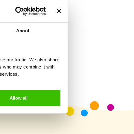
m na komplexní
About
Tričko, motivační
samolepky, medaile
se our traffic. We also share
ers who may combine it with
 services.
Allow all