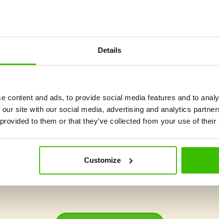
příměstský kemp s venkovním i vnitřním programem zaměřený
sportovní a osobnostní rozvoj.
Details
Program přizpůsobený
Maximální sportovní
věkovým skupinám
prožitek a zábava
e content and ads, to provide social media features and to analy
 our site with our social media, advertising and analytics partn
 provided to them or that they’ve collected from your use of their
Customize