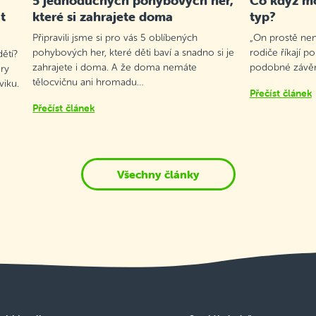
5 jednoduchých pohybových her,
Co když mo
t
které si zahrajete doma
typ?
Připravili jsme si pro vás 5 oblíbených
„On prostě není
pohybových her, které děti baví a snadno si je
rodiče říkají p
ětí?
zahrajete i doma. A že doma nemáte
podobné závěry
ry
tělocvičnu ani hromadu…
viku.
Přečíst článek
Přečíst článek
Všechny články