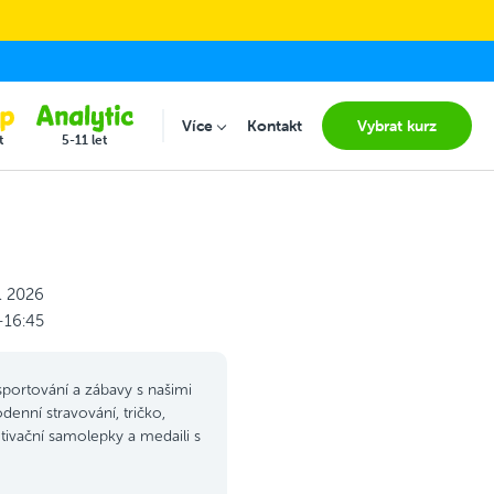
Více
Kontakt
Vybrat kurz
Submenu for "Více"
t
5-11 let
. 2026
–16:45
sportování a zábavy s našimi
denní stravování, tričko,
ivační samolepky a medaili s