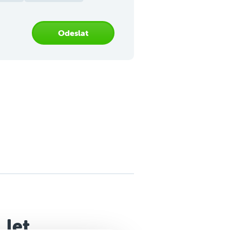
Odeslat
 let