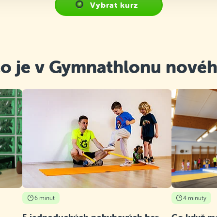
Vybrat kurz
o je v Gymnathlonu nové
6 minut
4 minuty