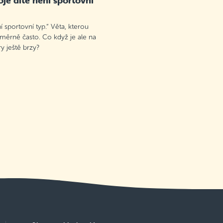
je dítě není sportovní
 sportovní typ.“ Věta, kterou
oměrně často. Co když je ale na
 ještě brzy?