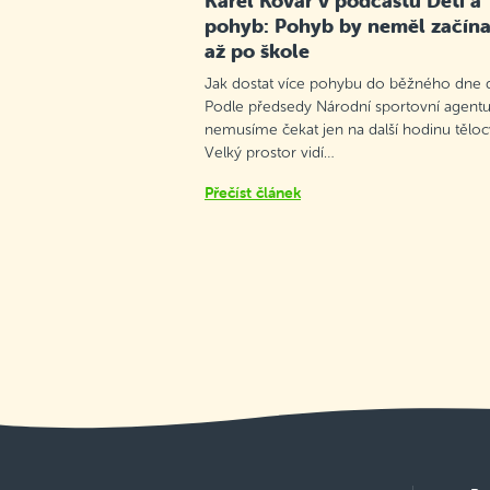
Karel Kovář v podcastu Děti a
pohyb: Pohyb by neměl začína
až po škole
Jak dostat více pohybu do běžného dne d
Podle předsedy Národní sportovní agentu
nemusíme čekat jen na další hodinu těloc
Velký prostor vidí…
Přečíst článek