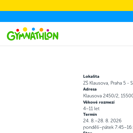
Skip to main content
Lokalita
ZŠ Klausova, Praha 5 - 
Adresa
Klausova 2450/2, 1550
Věkové rozmezí
4–11 let
Termín
24. 8.–28. 8. 2026
pondělí–pátek
7:45–16