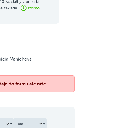
100% platby v případě
storno
na základě
ricia Manichová
aje do formuláře níže.