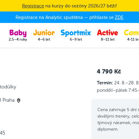
Registrace
na kurzy do sezóny 2026/27 běží!
Registrace na Analytic spuštěna — přihlaste se
ZDE
2,5–4 roky
4–6 let
6–9 let
8–11 let
4-11 le
4 790 Kč
Termín:
24. 8.–28. 8
Stodůlky
pondělí–pátek 7:45
0 Praha
Cena zahrnuje 5 dní 
skvělými trenéry, celo
týmový náramek, mot
diplomem.
:45