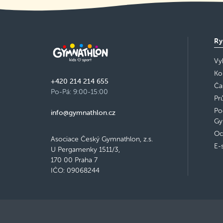
Ry
Vy
Ko
+420 214 214 655
Ča
Po-Pá: 9:00-15:00
Pr
Po
info@gymnathlon.cz
Gy
Oc
Asociace Český Gymnathlon, z.s.
E-
U Pergamenky 1511/3,
170 00 Praha 7
IČO: 09068244