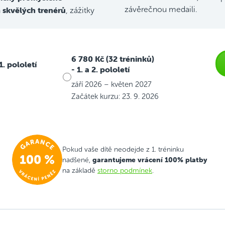
skvělých trenérů
závěrečnou medaili.
h
, zážitky
6 780 Kč (32 tréninků)
 1. pololetí
- 1. a 2. pololetí
září 2026 – květen 2027
Začátek kurzu: 23. 9. 2026
Pokud vaše dítě neodejde z 1. tréninku
garantujeme vrácení 100% platby
nadšené,
na základě
storno podmínek
.