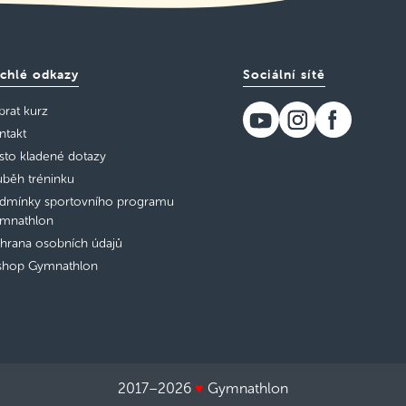
chlé odkazy
Sociální sítě
brat kurz
ntakt
sto kladené dotazy
ůběh tréninku
dmínky sportovního programu
mnathlon
hrana osobních údajů
shop Gymnathlon
2017–2026
♥
Gymnathlon