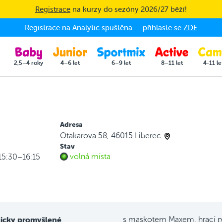
Registrace
na kurzy do sezóny 2026/27 běží!
Registrace na Analytic spuštěna — přihlaste se
ZDE
2,5–4 roky
4–6 let
6–9 let
8–11 let
4-11 le
Adresa
Otakarova 58, 46015 Liberec
Stav
volná místa
 15:30–16:15
icky promyšlené
s maskotem Maxem, hrací p