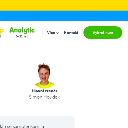
Více
Kontakt
Vybrat kurz
Submenu for "Více"
t
5-11 let
Hlavní trenér
Šimon Houdek
lán se samolepkami a