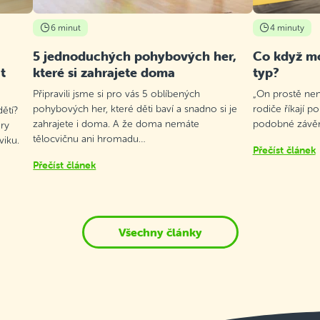
6 minut
4 minuty
5 jednoduchých pohybových her,
Co když mo
t
které si zahrajete doma
typ?
Připravili jsme si pro vás 5 oblíbených
„On prostě není
pohybových her, které děti baví a snadno si je
rodiče říkají p
ětí?
zahrajete i doma. A že doma nemáte
podobné závěry
ry
tělocvičnu ani hromadu…
viku.
Přečíst článek
Přečíst článek
Všechny články