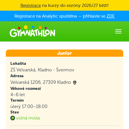
Skip to main content
Registrace
na kurzy do sezóny 2026/27 běží!
Registrace na Analytic spuštěna — přihlaste se
ZDE
Lokalita
ZŠ Velvarská, Kladno - Švermov
Adresa
Velvarská 1206, 27309 Kladno
Věkové rozmezí
4–6 let
Termín
úterý 17:00–18:00
Stav
volná místa