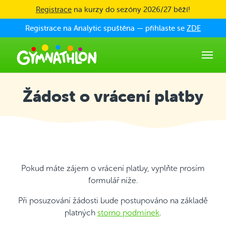
Skip to main content
Registrace
na kurzy do sezóny 2026/27 běží!
Registrace na Analytic spuštěna — přihlaste se
ZDE
Žádost o vrácení platby
Pokud máte zájem o vrácení platby, vyplňte prosím
formulář níže.
Při posuzování žádosti bude postupováno na základě
platných
storno podmínek
.