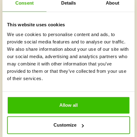
Consent
Details
About
This website uses cookies
We use cookies to personalise content and ads, to
provide social media features and to analyse our traffic.
We also share information about your use of our site with
our social media, advertising and analytics partners who
may combine it with other information that you’ve
2 minuty
provided to them or that they’ve collected from your use
of their services.
Karel Kovář v podcastu Děti a pohyb: Pohyb
by neměl začínat až po škole
Jak dostat více pohybu do běžného dne dětí? Podle předsedy
Allow all
Národní sportovní agentury nemusíme čekat jen na další
hodinu tělocviku. Velký prostor vidí…
Přečíst článek
Customize