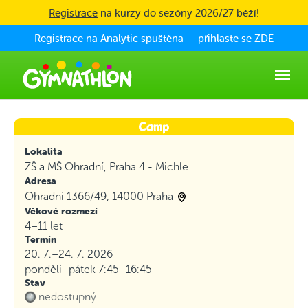
Skip to main content
Registrace
na kurzy do sezóny 2026/27 běží!
Registrace na Analytic spuštěna — přihlaste se
ZDE
Lokalita
ZŠ a MŠ Ohradní, Praha 4 - Michle
Adresa
Ohradní 1366/49, 14000 Praha
Věkové rozmezí
4–11 let
Termín
20. 7.–24. 7. 2026
pondělí–pátek
7:45–16:45
Stav
nedostupný