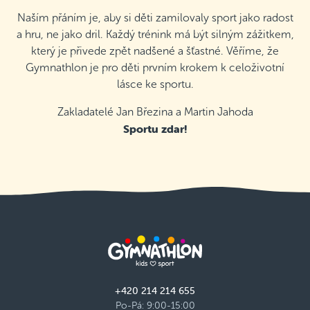
Naším přáním je, aby si děti zamilovaly sport jako radost
a hru, ne jako dril. Každý trénink má být silným zážitkem,
který je přivede zpět nadšené a šťastné. Věříme, že
Gymnathlon je pro děti prvním krokem k celoživotní
lásce ke sportu.
Zakladatelé Jan Březina a Martin Jahoda
Sportu zdar!
+420 214 214 655
Po-Pá: 9:00-15:00