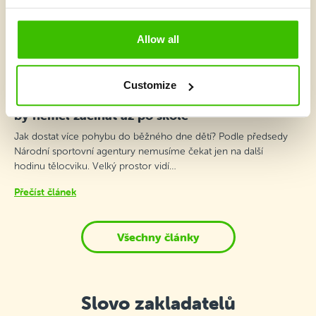
Allow all
2 minuty
Customize
Karel Kovář v podcastu Děti a pohyb: Pohyb
by neměl začínat až po škole
Jak dostat více pohybu do běžného dne dětí? Podle předsedy
Národní sportovní agentury nemusíme čekat jen na další
hodinu tělocviku. Velký prostor vidí…
Přečíst článek
Všechny články
Slovo zakladatelů