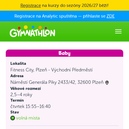
Skip to main content
Registrace
na kurzy do sezóny 2026/27 běží!
Registrace na Analytic spuštěna — přihlaste se
ZDE
Lokalita
Fitness City, Plzeň - Východní Předměstí
Adresa
Náměstí Generála Píky 2433/42, 32600 Plzeň
Věkové rozmezí
2,5–4 roky
Termín
čtvrtek 15:55–16:40
Stav
volná místa