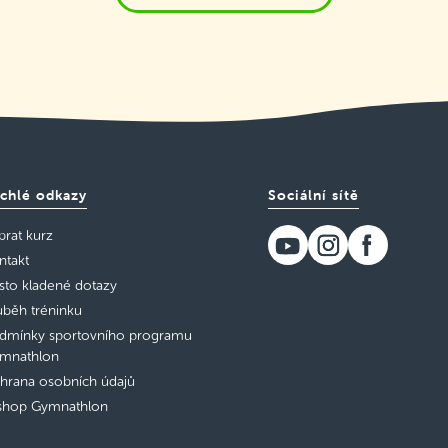
chlé odkazy
Sociální sítě
brat kurz
ntakt
sto kladené dotazy
ůběh tréninku
dmínky sportovního programu
mnathlon
hrana osobních údajů
shop Gymnathlon