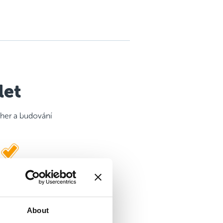
let
 her a budování
Hrací plán s motivačními
samolepkami
About