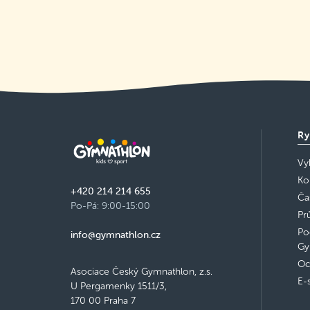
Ry
Vy
Ko
+420 214 214 655
Ča
Po-Pá: 9:00-15:00
Pr
Po
info@gymnathlon.cz
Gy
Oc
Asociace Český Gymnathlon, z.s.
E-
U Pergamenky 1511/3,
170 00 Praha 7