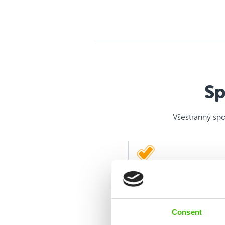
Sp
Všestranný spo
Rozvoj 12 klíčových
dovedností
Consent