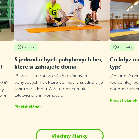
6 minut
4 minuty
5 jednoduchých pohybových her,
Co když mo
t
které si zahrajete doma
typ?
Připravili jsme si pro vás 5 oblíbených
„On prostě není
pohybových her, které děti baví a snadno si je
rodiče říkají p
ětí?
zahrajete i doma. A že doma nemáte
podobné závěry
ry
tělocvičnu ani hromadu…
viku.
Přečíst článek
Přečíst článek
Všechny články