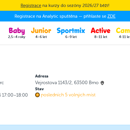
Registrace
na kurzy do sezóny 2026/27 běží!
Registrace na Analytic spuštěna — přihlaste se
ZDE
2,5–4 roky
4–6 let
6–9 let
8–11 let
4-11 le
Adresa
rc
Vejrostova 1143/2, 63500 Brno
Stav
posledních 5 volných míst
í 17:00–18:00