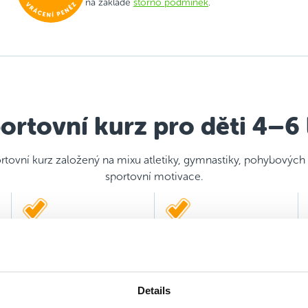
na základě
storno podmínek
.
ortovní kurz pro děti 4–6 
rtovní kurz založený na mixu atletiky, gymnastiky, pohybových
sportovní motivace.
Důraz na maximální
2 kvalifikovaní trenéři
hravost a prožitek
Details