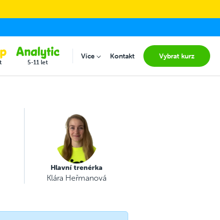
Více
Kontakt
Vybrat kurz
Submenu for "Více"
t
5-11 let
Hlavní trenérka
Klára Heřmanová