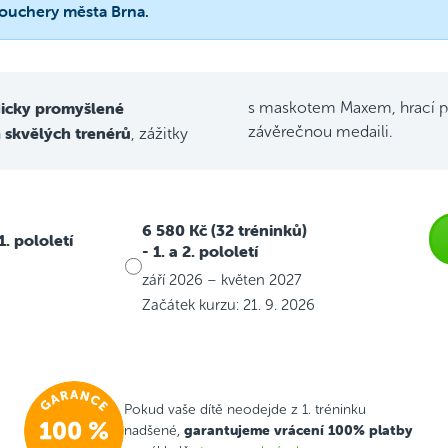
vouchery města Brna.
icky promyšlené
s maskotem Maxem, hrací p
skvělých trenérů
závěrečnou medaili.
h
, zážitky
6 580 Kč (32 tréninků)
 1. pololetí
- 1. a 2. pololetí
září 2026 – květen 2027
Začátek kurzu: 21. 9. 2026
Pokud vaše dítě neodejde z 1. tréninku
garantujeme vrácení 100% platby
nadšené,