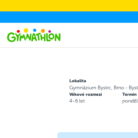
Skip to main content
Lokalita
Gymnázium Bystrc, Brno - Byst
Věkové rozmezí
Termín
4–6 let
ponděl