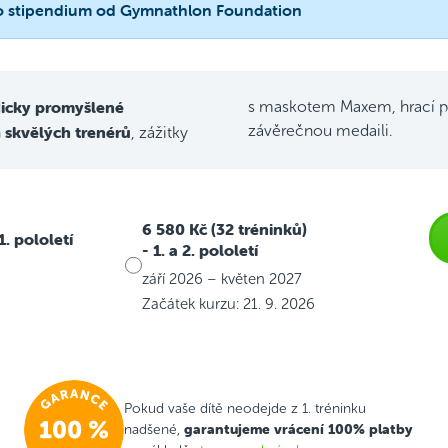
 o stipendium od Gymnathlon Foundation
icky promyšlené
s maskotem Maxem, hrací p
skvělých trenérů
závěrečnou medaili.
h
, zážitky
6 580 Kč (32 tréninků)
 1. pololetí
- 1. a 2. pololetí
září 2026 – květen 2027
Začátek kurzu: 21. 9. 2026
Pokud vaše dítě neodejde z 1. tréninku
garantujeme vrácení 100% platby
nadšené,