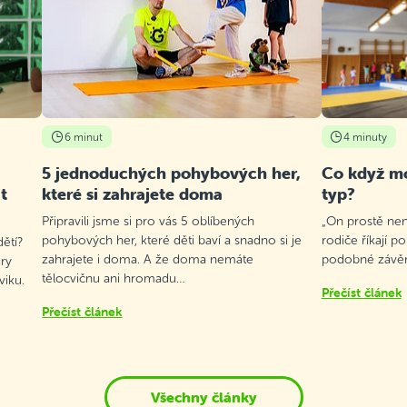
6 minut
4 minuty
5 jednoduchých pohybových her,
Co když mo
t
které si zahrajete doma
typ?
Připravili jsme si pro vás 5 oblíbených
„On prostě není
pohybových her, které děti baví a snadno si je
rodiče říkají p
ětí?
zahrajete i doma. A že doma nemáte
podobné závěry
ry
tělocvičnu ani hromadu…
viku.
Přečíst článek
Přečíst článek
Všechny články