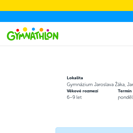
Skip to main content
Lokalita
Gymnázium Jaroslava Žáka, J
Věkové rozmezí
Termín
6–9 let
ponděl