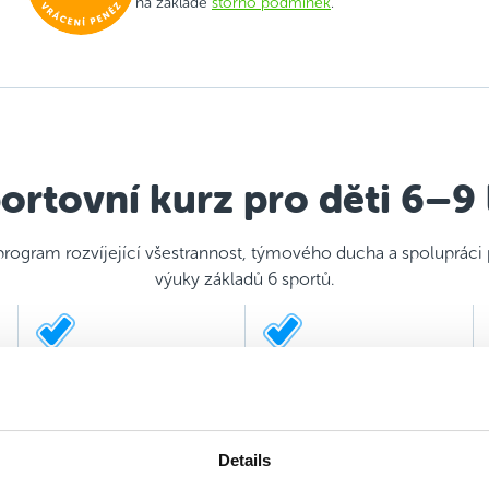
na základě
storno podmínek
.
ortovní kurz pro děti 6–9 
program rozvíjející všestrannost, týmového ducha a spolupráci
výuky základů 6 sportů.
Důraz na maximální
2 kvalifikovaní trenéři
hravost a prožitek
Details