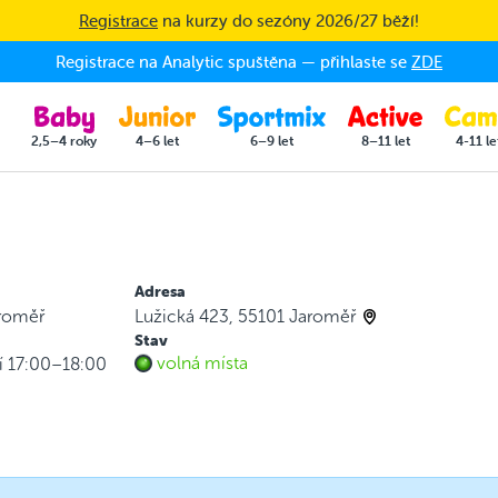
Registrace
na kurzy do sezóny 2026/27 běží!
Registrace na Analytic spuštěna — přihlaste se
ZDE
2,5–4 roky
4–6 let
6–9 let
8–11 let
4-11 le
Adresa
aroměř
Lužická 423, 55101 Jaroměř
Stav
volná místa
í 17:00–18:00