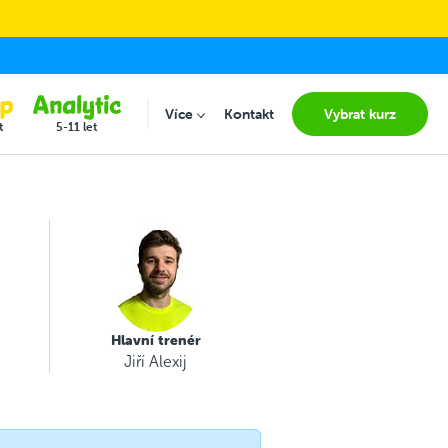
Více
Kontakt
Vybrat kurz
Submenu for "Více"
t
5-11 let
Hlavní trenér
Jiří Alexij