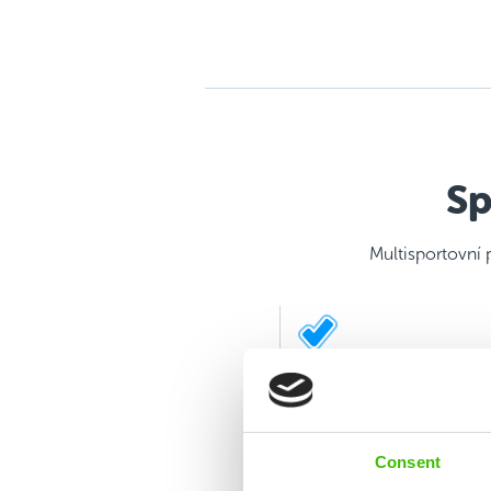
Sp
Multisportovní 
Výuka základů 6 sportů
Consent