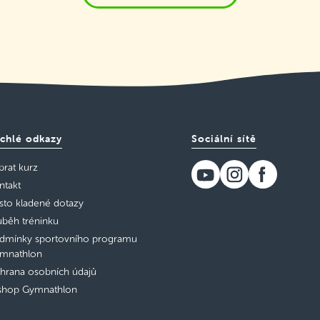
chlé odkazy
Sociální sítě
brat kurz
ntakt
sto kladené dotazy
ůběh tréninku
dmínky sportovního programu
mnathlon
hrana osobních údajů
shop Gymnathlon