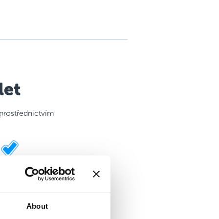
let
 prostřednictvím
Hrací plán s motivačními
samolepkami
About