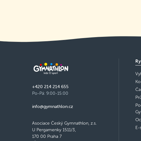
Ry
Vy
Ko
+420 214 214 655
Ča
Po-Pá: 9:00-15:00
Pr
Po
info@gymnathlon.cz
Gy
Oc
Asociace Český Gymnathlon, z.s.
E-
U Pergamenky 1511/3,
170 00 Praha 7