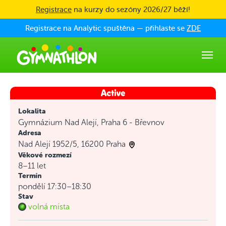
Skip to main content
Registrace
na kurzy do sezóny 2026/27 běží!
Registrace na Analytic spuštěna — přihlaste se
ZDE
Lokalita
Gymnázium Nad Alejí, Praha 6 - Břevnov
Adresa
Nad Alejí 1952/5, 16200 Praha
Věkové rozmezí
8–11 let
Termín
pondělí 17:30–18:30
Stav
volná místa