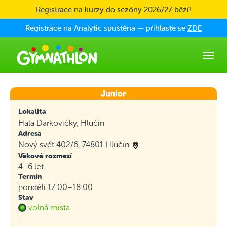
Skip to main content
Registrace
na kurzy do sezóny 2026/27 běží!
Registrace na Analytic spuštěna — přihlaste se
ZDE
Lokalita
Hala Darkovičky, Hlučín
Adresa
Nový svět 402/6, 74801 Hlučín
Věkové rozmezí
4–6 let
Termín
pondělí 17:00–18:00
Stav
volná místa