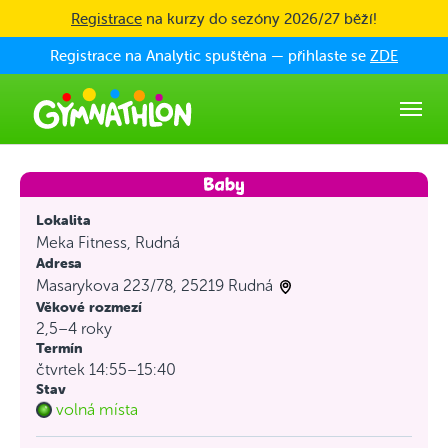
Skip to main content
Registrace
na kurzy do sezóny 2026/27 běží!
Registrace na Analytic spuštěna — přihlaste se
ZDE
Lokalita
Meka Fitness, Rudná
Adresa
Masarykova 223/78, 25219 Rudná
Věkové rozmezí
2,5–4 roky
Termín
čtvrtek 14:55–15:40
Stav
volná místa