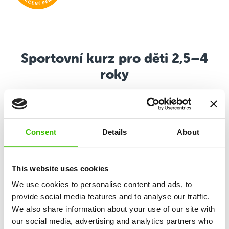
Sportovní kurz pro děti 2,5–4
roky
Společné cvičení dětí a rodičů zaměřené na rozvoj
základních pohybových dovedností a budování
samostatnosti.
Consent
Details
About
Rozvoj 10 základních dovedností
This website uses cookies
We use cookies to personalise content and ads, to
Důraz na maximální hravost a prožitek
provide social media features and to analyse our traffic.
We also share information about your use of our site with
our social media, advertising and analytics partners who
Kvalifikovaný trenér