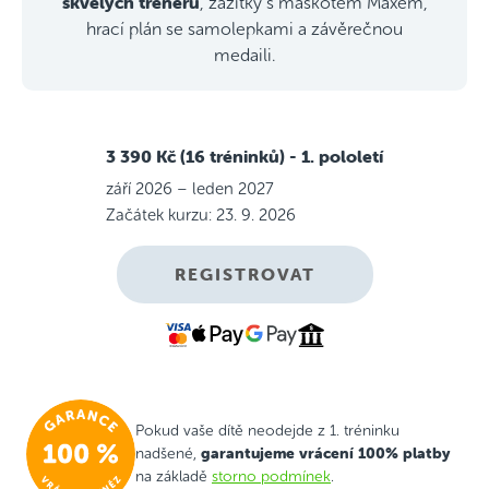
skvělých trenérů
, zážitky s maskotem Maxem,
hrací plán se samolepkami a závěrečnou
medaili.
3 390 Kč (16 tréninků)
- 1. pololetí
září 2026 – leden 2027
Začátek kurzu: 23. 9. 2026
REGISTROVAT
Pokud vaše dítě neodejde z 1. tréninku
garantujeme vrácení 100% platby
nadšené,
na základě
storno podmínek
.