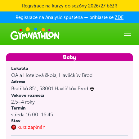
Skip to main content
Registrace
na kurzy do sezóny 2026/27 běží!
Registrace na Analytic spuštěna — přihlaste se
ZDE
Lokalita
OA a Hotelová škola, Havlíčkův Brod
Adresa
Bratříků 851, 58001 Havlíčkův Brod
Věkové rozmezí
2,5–4 roky
Termín
středa 16:00–16:45
Stav
kurz zaplněn