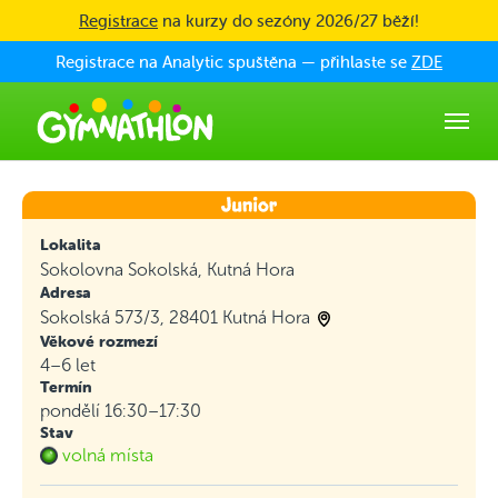
Skip to main content
Registrace
na kurzy do sezóny 2026/27 běží!
Registrace na Analytic spuštěna — přihlaste se
ZDE
Lokalita
Sokolovna Sokolská, Kutná Hora
Adresa
Sokolská 573/3, 28401 Kutná Hora
Věkové rozmezí
4–6 let
Termín
pondělí 16:30–17:30
Stav
volná místa