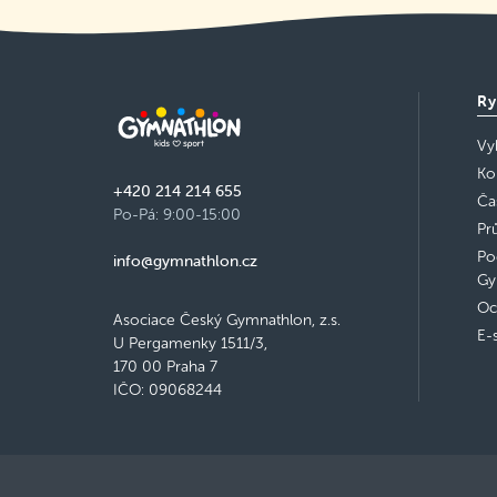
Ry
Vy
Ko
+420 214 214 655
Ča
Po-Pá: 9:00-15:00
Pr
Po
info@gymnathlon.cz
Gy
Oc
Asociace Český Gymnathlon, z.s.
E-
U Pergamenky 1511/3,
170 00 Praha 7
IČO: 09068244