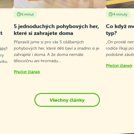
6 minut
4 minuty
5 jednoduchých pohybových her,
Co když mo
t
které si zahrajete doma
typ?
Připravili jsme si pro vás 5 oblíbených
„On prostě není
pohybových her, které děti baví a snadno si je
rodiče říkají p
ětí?
zahrajete i doma. A že doma nemáte
podobné závěry
ry
tělocvičnu ani hromadu…
viku.
Přečíst článek
Přečíst článek
Všechny články