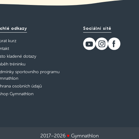
chlé odkazy
Sociální sítě
brat kurz
ntakt
sto kladené dotazy
ůběh tréninku
dmínky sportovního programu
mnathlon
hrana osobních údajů
shop Gymnathlon
2017–2026
♥
Gymnathlon