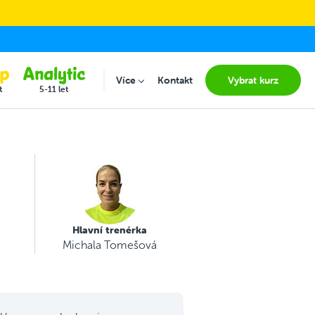
Více
Kontakt
Vybrat kurz
Submenu for "Více"
t
5-11 let
Hlavní trenérka
Michala Tomešová