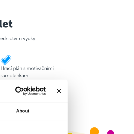
let
třednictvím výuky
Hrací plán s motivačními
samolepkami
About