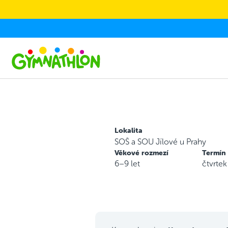
Skip to main content
Lokalita
SOŠ a SOU Jílové u Prahy
Věkové rozmezí
Termín
6–9 let
čtvrte