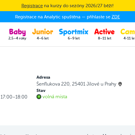
Registrace
na kurzy do sezóny 2026/27 běží!
Registrace na Analytic spuštěna — přihlaste se
ZDE
2,5–4 roky
4–6 let
6–9 let
8–11 let
4-11 le
Adresa
Šenflukova 220, 25401 Jílové u Prahy
Stav
volná místa
k 17:00–18:00