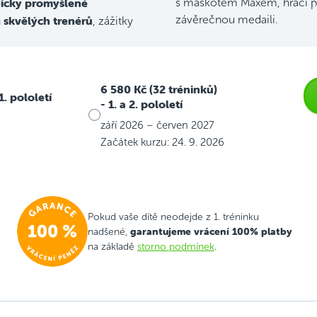
icky promyšlené
s maskotem Maxem, hrací p
skvělých trenérů
závěrečnou medaili.
h
, zážitky
6 580 Kč (32 tréninků)
 1. pololetí
- 1. a 2. pololetí
září 2026 – červen 2027
Začátek kurzu: 24. 9. 2026
Pokud vaše dítě neodejde z 1. tréninku
garantujeme vrácení 100% platby
nadšené,
na základě
storno podmínek
.