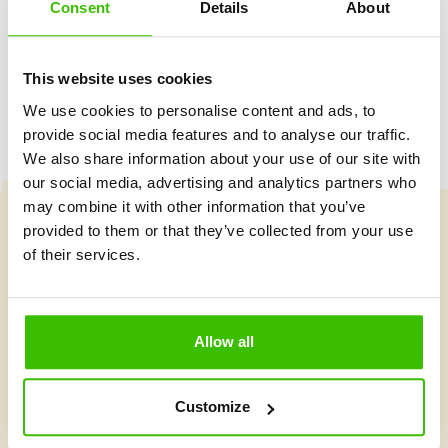
Consent
Details
About
Hrací plán s motivačními samolepkami
This website uses cookies
We use cookies to personalise content and ads, to
provide social media features and to analyse our traffic.
We also share information about your use of our site with
our social media, advertising and analytics partners who
may combine it with other information that you’ve
provided to them or that they’ve collected from your use
Vybrat kurz
of their services.
Co je v Gymnathlonu nového
Allow all
Customize