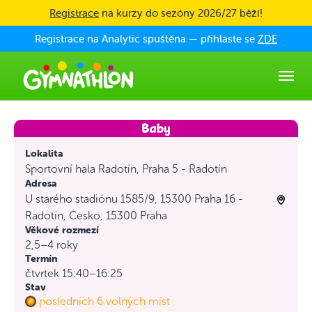
Skip to main content
Registrace
na kurzy do sezóny 2026/27 běží!
Registrace na Analytic spuštěna — přihlaste se
ZDE
Lokalita
Sportovní hala Radotín, Praha 5 - Radotín
Adresa
U starého stadiónu 1585/9, 15300 Praha 16 -
Radotín, Česko, 15300 Praha
Věkové rozmezí
2,5–4 roky
Termín
čtvrtek 15:40–16:25
Stav
posledních 6 volných míst