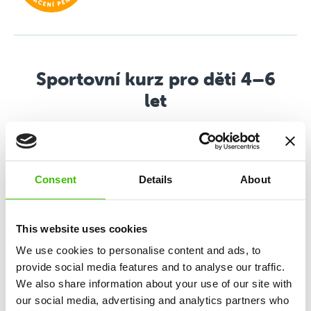
Sportovní kurz pro děti 4–6
let
Všestranný sportovní program založený na mixu
atletiky, gymnastiky, pohybových her a budování
sportovní motivace.
Consent
Details
About
Rozvoj 12 klíčových dovedností
This website uses cookies
We use cookies to personalise content and ads, to
Důraz na maximální hravost a prožitek
provide social media features and to analyse our traffic.
We also share information about your use of our site with
our social media, advertising and analytics partners who
2 kvalifikovaní trenéři