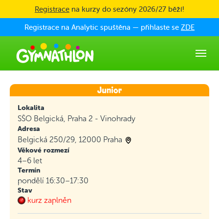
Skip to main content
Registrace
na kurzy do sezóny 2026/27 běží!
Registrace na Analytic spuštěna — přihlaste se
ZDE
Lokalita
SŠO Belgická, Praha 2 - Vinohrady
Adresa
Belgická 250/29, 12000 Praha
Věkové rozmezí
4–6 let
Termín
pondělí 16:30–17:30
Stav
kurz zaplněn