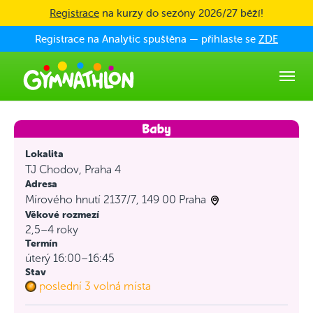
Skip to main content
Registrace
na kurzy do sezóny 2026/27 běží!
Registrace na Analytic spuštěna — přihlaste se
ZDE
Lokalita
TJ Chodov, Praha 4
Adresa
Mírového hnutí 2137/7, 149 00 Praha
Věkové rozmezí
2,5–4 roky
Termín
úterý 16:00–16:45
Stav
poslední 3 volná místa