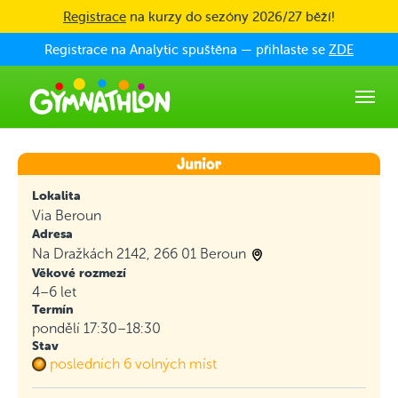
Skip to main content
Registrace
na kurzy do sezóny 2026/27 běží!
Registrace na Analytic spuštěna — přihlaste se
ZDE
Lokalita
Via Beroun
Adresa
Na Dražkách 2142, 266 01 Beroun
Věkové rozmezí
4–6 let
Termín
pondělí 17:30–18:30
Stav
posledních 6 volných míst