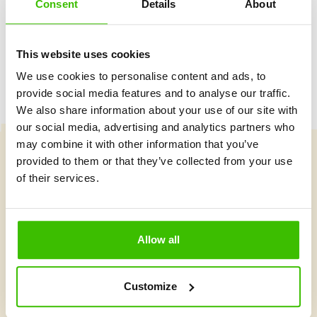
Consent
Details
About
Hrací plán s motivačními samolepkami
This website uses cookies
We use cookies to personalise content and ads, to
provide social media features and to analyse our traffic.
We also share information about your use of our site with
our social media, advertising and analytics partners who
may combine it with other information that you’ve
provided to them or that they’ve collected from your use
Vybrat kurz
of their services.
Co je v Gymnathlonu nového
Allow all
Customize