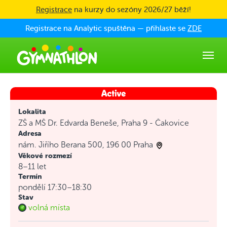
Skip to main content
Registrace
na kurzy do sezóny 2026/27 běží!
Registrace na Analytic spuštěna — přihlaste se
ZDE
Lokalita
ZŠ a MŠ Dr. Edvarda Beneše, Praha 9 - Čakovice
Adresa
nám. Jiřího Berana 500, 196 00 Praha
Věkové rozmezí
8–11 let
Termín
pondělí 17:30–18:30
Stav
volná místa