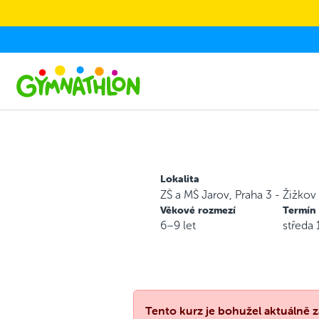
Skip to main content
Lokalita
ZŠ a MŠ Jarov, Praha 3 - Žižkov
Věkové rozmezí
Termín
6–9 let
středa
Tento kurz je bohužel aktuálně z