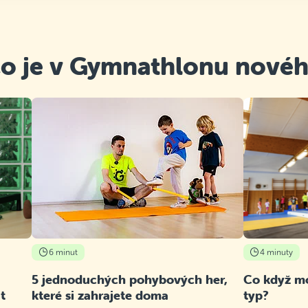
o je v Gymnathlonu nové
6 minut
4 minuty
5 jednoduchých pohybových her,
Co když mo
t
které si zahrajete doma
typ?