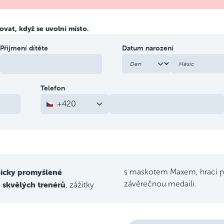
vat, když se uvolní místo.
Příjmení dítěte
Datum narození
Telefon
+420
icky promyšlené
s maskotem Maxem, hrací p
skvělých trenérů
závěrečnou medaili.
h
, zážitky