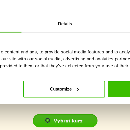
základů různých sportů.
Details
Důraz na maximální
2 kvalifikovaní trenéři
hravost a prožitek
e content and ads, to provide social media features and to analy
 our site with our social media, advertising and analytics partn
 provided to them or that they’ve collected from your use of their
Customize
Vybrat kurz