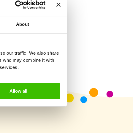
About
Hrací plán s motivačními
samolepkami
se our traffic. We also share
ers who may combine it with
 services.
Allow all