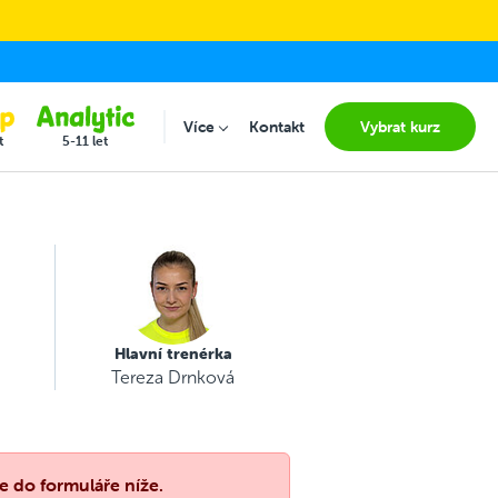
Více
Kontakt
Vybrat kurz
Submenu for "Více"
t
5-11 let
Hlavní trenérka
Tereza Drnková
e do formuláře níže.