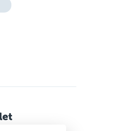
let
třednictvím výuky