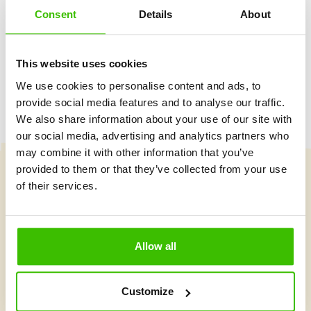
Consent
Details
About
Hrací plán s motivačními samolepkami
This website uses cookies
We use cookies to personalise content and ads, to
provide social media features and to analyse our traffic.
We also share information about your use of our site with
our social media, advertising and analytics partners who
may combine it with other information that you’ve
provided to them or that they’ve collected from your use
of their services.
Vybrat kurz
Allow all
Co je v Gymnathlonu nového
Customize