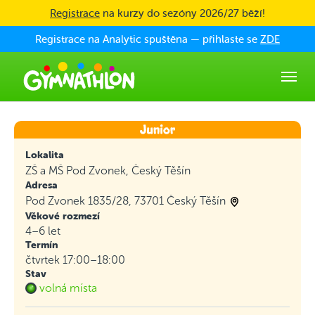
Skip to main content
Registrace
na kurzy do sezóny 2026/27 běží!
Registrace na Analytic spuštěna — přihlaste se
ZDE
Lokalita
ZŠ a MŠ Pod Zvonek, Český Těšín
Adresa
Pod Zvonek 1835/28, 73701 Český Těšín
Věkové rozmezí
4–6 let
Termín
čtvrtek 17:00–18:00
Stav
volná místa