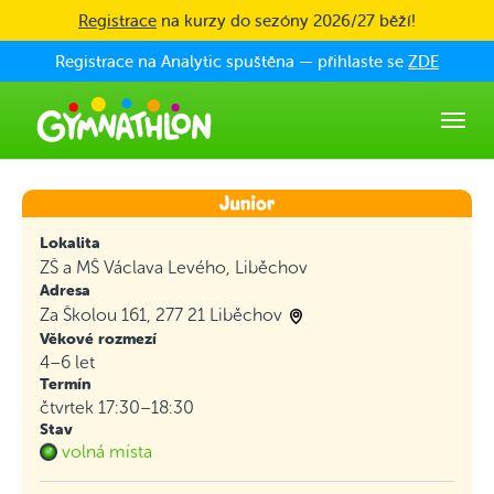
Skip to main content
Registrace
na kurzy do sezóny 2026/27 běží!
Registrace na Analytic spuštěna — přihlaste se
ZDE
Lokalita
ZŠ a MŠ Václava Levého, Liběchov
Adresa
Za Školou 161, 277 21 Liběchov
Věkové rozmezí
4–6 let
Termín
čtvrtek 17:30–18:30
Stav
volná místa