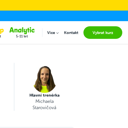
Více
Kontakt
Vybrat kurz
Submenu for "Více"
t
5-11 let
Hlavní trenérka
Michaela
Starovičová