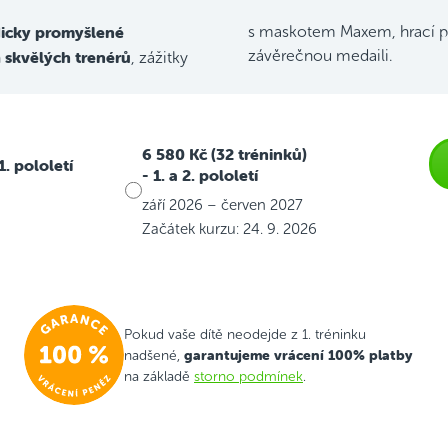
icky promyšlené
s maskotem Maxem, hrací p
skvělých trenérů
závěrečnou medaili.
h
, zážitky
6 580 Kč (32 tréninků)
 1. pololetí
- 1. a 2. pololetí
září 2026 – červen 2027
Začátek kurzu: 24. 9. 2026
Pokud vaše dítě neodejde z 1. tréninku
garantujeme vrácení 100% platby
nadšené,
na základě
storno podmínek
.