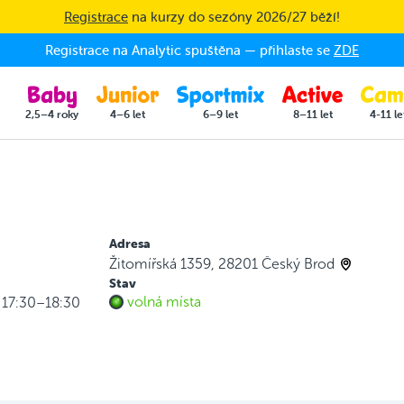
Registrace
na kurzy do sezóny 2026/27 běží!
Registrace na Analytic spuštěna — přihlaste se
ZDE
2,5–4 roky
4–6 let
6–9 let
8–11 let
4-11 le
Adresa
Žitomířská 1359, 28201 Český Brod
Stav
volná místa
k 17:30–18:30