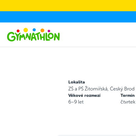
Skip to main content
Lokalita
ZŠ a PŠ Žitomířská, Český Brod
Věkové rozmezí
Termín
6–9 let
čtvrte