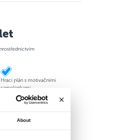
let
 prostřednictvím
Hrací plán s motivačními
samolepkami
About