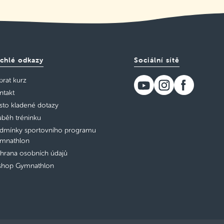
chlé odkazy
Sociální sítě
brat kurz
ntakt
sto kladené dotazy
ůběh tréninku
dmínky sportovního programu
mnathlon
hrana osobních údajů
shop Gymnathlon