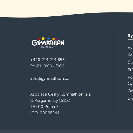
Ry
Vy
Ko
+420 214 214 655
Ča
Po-Pá: 9:00-15:00
Pr
Po
info@gymnathlon.cz
Gy
Oc
Asociace Český Gymnathlon, z.s.
E-
U Pergamenky 1511/3,
170 00 Praha 7
IČO: 09068244