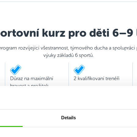
ortovní kurz pro děti 6–9 
program rozvíjející všestrannost, týmového ducha a spolupráci
výuky základů 6 sportů.
Důraz na maximální
2 kvalifikovaní trenéři
hravost a prožitek
Details