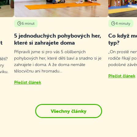
6 minut
4 minuty
5 jednoduchých pohybových her,
Co když mo
t
které si zahrajete doma
typ?
Připravili jsme si pro vás 5 oblíbených
„On prostě není
pohybových her, které děti baví a snadno si je
rodiče říkají p
ětí?
zahrajete i doma. A že doma nemáte
podobné závěry
ry
tělocvičnu ani hromadu…
viku.
Přečíst článek
Přečíst článek
Všechny články