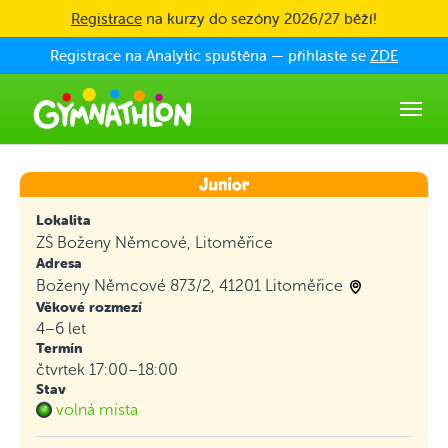
Skip to main content
Registrace
na kurzy do sezóny 2026/27 běží!
Registrace na Analytic spuštěna — přihlaste se
ZDE
Lokalita
ZŠ Boženy Němcové, Litoměřice
Adresa
Boženy Němcové 873/2, 41201 Litoměřice
Věkové rozmezí
4–6 let
Termín
čtvrtek 17:00–18:00
Stav
volná místa