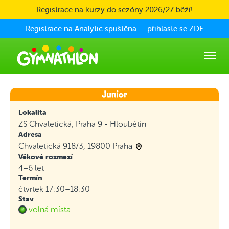
Skip to main content
Registrace
na kurzy do sezóny 2026/27 běží!
Registrace na Analytic spuštěna — přihlaste se
ZDE
Lokalita
ZŠ Chvaletická, Praha 9 - Hloubětín
Adresa
Chvaletická 918/3, 19800 Praha
Věkové rozmezí
4–6 let
Termín
čtvrtek 17:30–18:30
Stav
volná místa