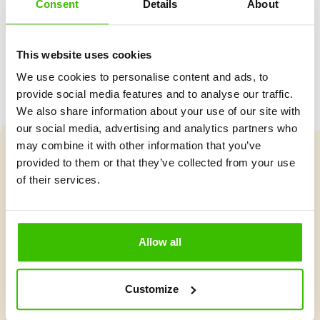
Consent
Details
About
Hrací plán s motivačními samolepkami
This website uses cookies
We use cookies to personalise content and ads, to
provide social media features and to analyse our traffic.
We also share information about your use of our site with
our social media, advertising and analytics partners who
may combine it with other information that you’ve
provided to them or that they’ve collected from your use
Vybrat kurz
of their services.
Co je v Gymnathlonu nového
Allow all
Customize