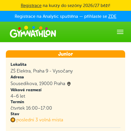
Skip to main content
Registrace
na kurzy do sezóny 2026/27 běží!
Registrace na Analytic spuštěna — přihlaste se
ZDE
Lokalita
ZŠ Elektra, Praha 9 - Vysočany
Adresa
Sousedíkova, 19000 Praha
Věkové rozmezí
4–6 let
Termín
čtvrtek 16:00–17:00
Stav
poslední 3 volná místa