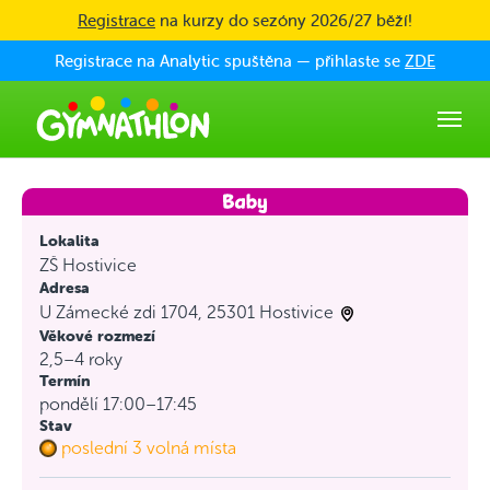
Skip to main content
Registrace
na kurzy do sezóny 2026/27 běží!
Registrace na Analytic spuštěna — přihlaste se
ZDE
Lokalita
ZŠ Hostivice
Adresa
U Zámecké zdi 1704, 25301 Hostivice
Věkové rozmezí
2,5–4 roky
Termín
pondělí 17:00–17:45
Stav
poslední 3 volná místa