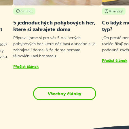
6 minut
4 minuty
5 jednoduchých pohybových her,
Co když mo
t
které si zahrajete doma
typ?
Připravili jsme si pro vás 5 oblíbených
„On prostě není
pohybových her, které děti baví a snadno si je
rodiče říkají p
ětí?
zahrajete i doma. A že doma nemáte
podobné závěry
ry
tělocvičnu ani hromadu…
viku.
Přečíst článek
Přečíst článek
Všechny články