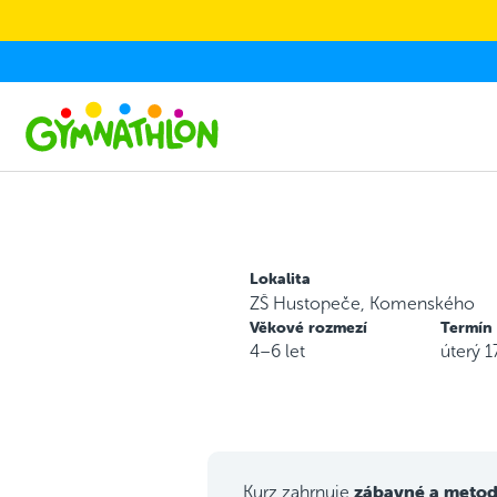
Skip to main content
Lokalita
ZŠ Hustopeče, Komenského
Věkové rozmezí
Termín
4–6 let
úterý 
zábavné a metod
Kurz zahrnuje