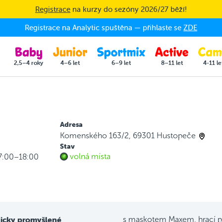
Registrace
na kurzy do sezóny 2026/27 běží!
Registrace na Analytic spuštěna — přihlaste se
ZDE
2,5–4 roky
4–6 let
6–9 let
8–11 let
4-11 le
Adresa
Komenského 163/2, 69301 Hustopeče
Stav
volná místa
17:00–18:00
icky promyšlené
s maskotem Maxem, hrací p