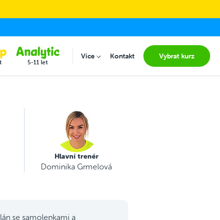
Více
Kontakt
Vybrat kurz
Submenu for "Více"
t
5-11 let
Hlavní trenér
Dominika Grmelová
lán se samolepkami a