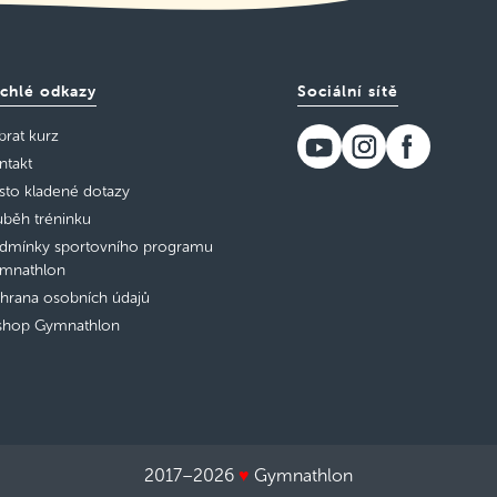
chlé odkazy
Sociální sítě
brat kurz
ntakt
sto kladené dotazy
ůběh tréninku
dmínky sportovního programu
mnathlon
hrana osobních údajů
shop Gymnathlon
2017–2026
♥
Gymnathlon