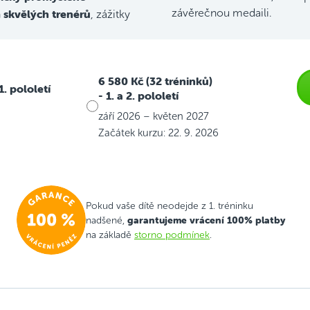
skvělých trenérů
závěrečnou medaili.
h
, zážitky
6 580 Kč (32 tréninků)
 1. pololetí
- 1. a 2. pololetí
září 2026 – květen 2027
Začátek kurzu: 22. 9. 2026
Pokud vaše dítě neodejde z 1. tréninku
garantujeme vrácení 100% platby
nadšené,
na základě
storno podmínek
.