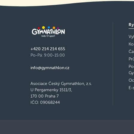
Ry
Vy
Ko
+420 214 214 655
Ča
Po-Pá: 9:00-15:00
Pr
Po
info@gymnathlon.cz
Gy
Oc
Asociace Český Gymnathlon, z.s.
E-
U Pergamenky 1511/3,
170 00 Praha 7
IČO: 09068244