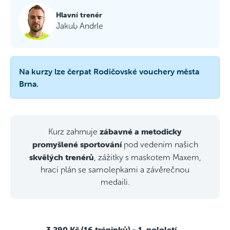
Hlavní trenér
Jakub Andrle
Na kurzy lze čerpat Rodičovské vouchery města
Brna.
zábavné a metodicky
Kurz zahrnuje
promyšlené sportování
pod vedením našich
skvělých trenérů
, zážitky s maskotem Maxem,
hrací plán se samolepkami a závěrečnou
medaili.
3 290 Kč (16 tréninků)
- 1. pololetí