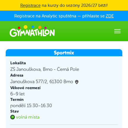
Skip to main content
Registrace
na kurzy do sezóny 2026/27 běží!
Registrace na Analytic spuštěna — přihlaste se
ZDE
Lokalita
ZŠ Janouškova, Brno - Černá Pole
Adresa
Janouškova 577/2, 61300 Brno
Věkové rozmezí
6–9 let
Termín
pondělí 15:30–16:30
Stav
volná místa