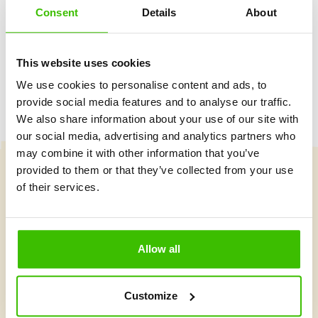
Consent
Details
About
Hrací plán s motivačními samolepkami
This website uses cookies
We use cookies to personalise content and ads, to
provide social media features and to analyse our traffic.
We also share information about your use of our site with
our social media, advertising and analytics partners who
may combine it with other information that you’ve
provided to them or that they’ve collected from your use
of their services.
Vybrat kurz
Allow all
Co je v Gymnathlonu nového
Customize