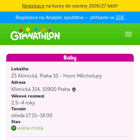
Skip to main content
Registrace
na kurzy do sezóny 2026/27 běží!
Registrace na Analytic spuštěna — přihlaste se
ZDE
Lokalita
ZŠ Křimická, Praha 10 - Horní Měcholupy
Adresa
Křimická 314, 10900 Praha
Věkové rozmezí
2,5–4 roky
Termín
středa 17:15–18:00
Stav
volná místa