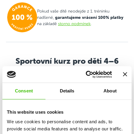
Pokud vaše dítě neodejde z 1. tréninku
garantujeme vrácení 100% platby
nadšené,
na základě
storno podmínek
.
Sportovní kurz pro děti 4–6
let
Všestranný sportovní program založený na mixu
atletiky, gymnastiky, pohybových her a budování
Consent
Details
About
sportovní motivace.
This website uses cookies
Rozvoj 12 klíčových dovedností
We use cookies to personalise content and ads, to
provide social media features and to analyse our traffic.