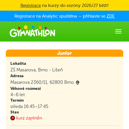
Skip to main content
Registrace
na kurzy do sezóny 2026/27 běží!
Registrace na Analytic spuštěna — přihlaste se
ZDE
Lokalita
ZŠ Masarova, Brno - Líšeň
Adresa
Masarova 2360/11, 62800 Brno
Věkové rozmezí
4–6 let
Termín
středa 16:45–17:45
Stav
kurz zaplněn