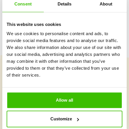
Consent
Details
About
Hrací plán s motivačními samolepkami
This website uses cookies
We use cookies to personalise content and ads, to
provide social media features and to analyse our traffic.
We also share information about your use of our site with
our social media, advertising and analytics partners who
may combine it with other information that you’ve
provided to them or that they’ve collected from your use
Vybrat kurz
of their services.
Co je v Gymnathlonu nového
Allow all
Customize