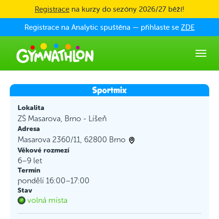
Skip to main content
Registrace
na kurzy do sezóny 2026/27 běží!
Registrace na Analytic spuštěna — přihlaste se
ZDE
Lokalita
ZŠ Masarova, Brno - Líšeň
Adresa
Masarova 2360/11, 62800 Brno
Věkové rozmezí
6–9 let
Termín
pondělí 16:00–17:00
Stav
volná místa