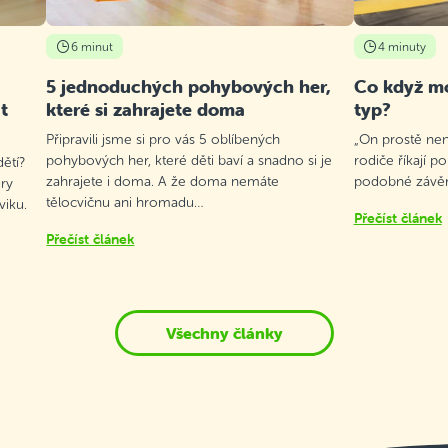
6 minut
4 minuty
5 jednoduchých pohybových her,
Co když mo
t
které si zahrajete doma
typ?
Připravili jsme si pro vás 5 oblíbených
„On prostě není
pohybových her, které děti baví a snadno si je
rodiče říkají p
ětí?
zahrajete i doma. A že doma nemáte
podobné závěry
ry
tělocvičnu ani hromadu…
viku.
Přečíst článek
Přečíst článek
Všechny články