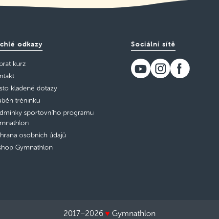
chlé odkazy
Sociální sítě
brat kurz
ntakt
sto kladené dotazy
ůběh tréninku
dmínky sportovního programu
mnathlon
hrana osobních údajů
shop Gymnathlon
2017–2026
♥
Gymnathlon