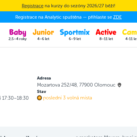
Registrace
na kurzy do sezóny 2026/27 běží!
Registrace na Analytic spuštěna — přihlaste se
ZDE
2,5–4 roky
4–6 let
6–9 let
8–11 let
4-11 le
Adresa
Mozartova 252/48, 77900 Olomouc
Stav
poslední 3 volná místa
í 17:30–18:30