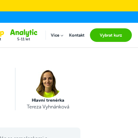
Více
Kontakt
Vybrat kurz
Submenu for "Více"
t
5-11 let
Hlavní trenérka
Tereza Vyhnánková