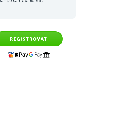
lán se samolepkami a
REGISTROVAT