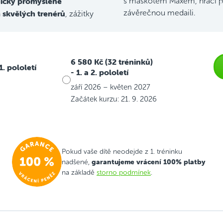
icky promyšlené
s maskotem Maxem, hrací p
skvělých trenérů
závěrečnou medaili.
h
, zážitky
6 580 Kč (32 tréninků)
 1. pololetí
- 1. a 2. pololetí
září 2026 – květen 2027
Začátek kurzu: 21. 9. 2026
Pokud vaše dítě neodejde z 1. tréninku
garantujeme vrácení 100% platby
nadšené,
na základě
storno podmínek
.