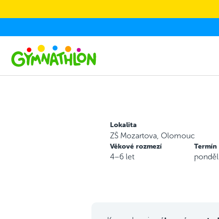
Skip to main content
Lokalita
ZŠ Mozartova, Olomouc
Věkové rozmezí
Termín
4–6 let
ponděl