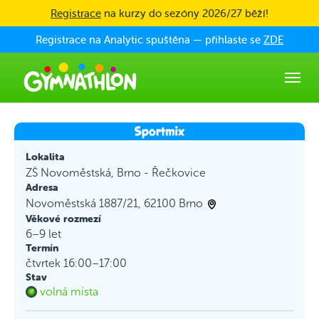
Skip to main content
Registrace
na kurzy do sezóny 2026/27 běží!
Registrace na Analytic spuštěna — přihlaste se
ZDE
Lokalita
ZŠ Novoměstská, Brno - Řečkovice
Adresa
Novoměstská 1887/21, 62100 Brno
Věkové rozmezí
6–9 let
Termín
čtvrtek 16:00–17:00
Stav
volná místa