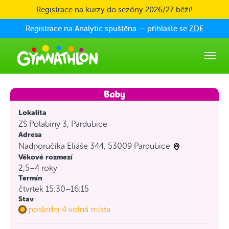
Skip to main content
Registrace
na kurzy do sezóny 2026/27 běží!
Registrace na Analytic spuštěna — přihlaste se
ZDE
Lokalita
ZŠ Polabiny 3, Pardubice
Adresa
Nadporučíka Eliáše 344, 53009 Pardubice
Věkové rozmezí
2,5–4 roky
Termín
čtvrtek 15:30–16:15
Stav
poslední 4 volná místa