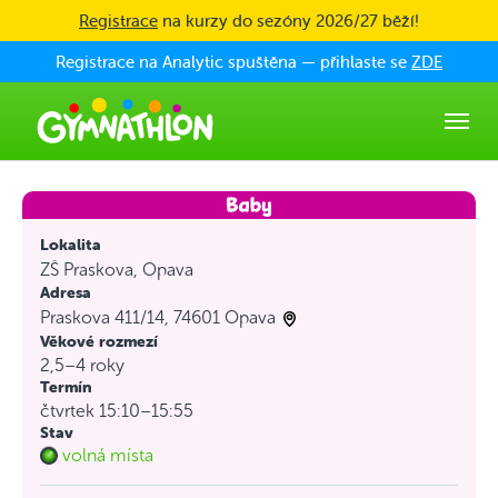
Skip to main content
Registrace
na kurzy do sezóny 2026/27 běží!
Registrace na Analytic spuštěna — přihlaste se
ZDE
Lokalita
ZŠ Praskova, Opava
Adresa
Praskova 411/14, 74601 Opava
Věkové rozmezí
2,5–4 roky
Termín
čtvrtek 15:10–15:55
Stav
volná místa