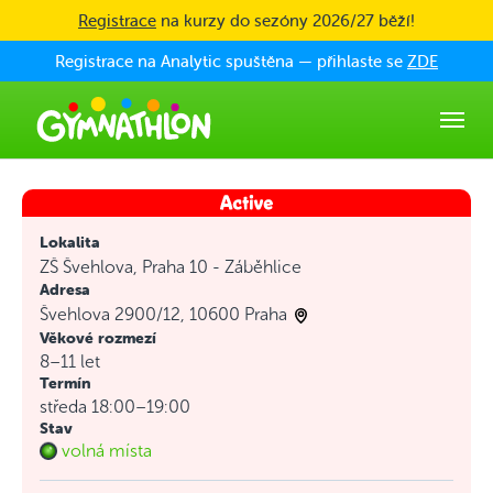
Skip to main content
Registrace
na kurzy do sezóny 2026/27 běží!
Registrace na Analytic spuštěna — přihlaste se
ZDE
Lokalita
ZŠ Švehlova, Praha 10 - Záběhlice
Adresa
Švehlova 2900/12, 10600 Praha
Věkové rozmezí
8–11 let
Termín
středa 18:00–19:00
Stav
volná místa