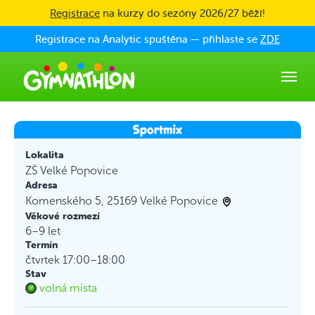
Skip to main content
Registrace
na kurzy do sezóny 2026/27 běží!
Registrace na Analytic spuštěna — přihlaste se
ZDE
Lokalita
ZŠ Velké Popovice
Adresa
Komenského 5, 25169 Velké Popovice
Věkové rozmezí
6–9 let
Termín
čtvrtek 17:00–18:00
Stav
volná místa