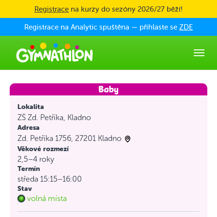
Skip to main content
Registrace
na kurzy do sezóny 2026/27 běží!
Registrace na Analytic spuštěna — přihlaste se
ZDE
Lokalita
ZŠ Zd. Petříka, Kladno
Adresa
Zd. Petříka 1756, 27201 Kladno
Věkové rozmezí
2,5–4 roky
Termín
středa 15:15–16:00
Stav
volná místa