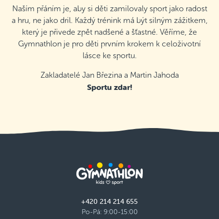
Naším přáním je, aby si děti zamilovaly sport jako radost
a hru, ne jako dril. Každý trénink má být silným zážitkem,
který je přivede zpět nadšené a šťastné. Věříme, že
Gymnathlon je pro děti prvním krokem k celoživotní
lásce ke sportu.
Zakladatelé Jan Březina a Martin Jahoda
Sportu zdar!
+420 214 214 655
Po-Pá: 9:00-15:00