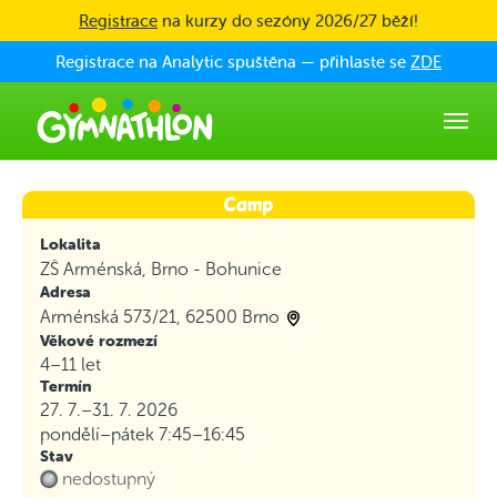
Skip to main content
Registrace
na kurzy do sezóny 2026/27 běží!
Registrace na Analytic spuštěna — přihlaste se
ZDE
Lokalita
ZŠ Arménská, Brno - Bohunice
Adresa
Arménská 573/21, 62500 Brno
Věkové rozmezí
4–11 let
Termín
27. 7.–31. 7. 2026
pondělí–pátek
7:45–16:45
Stav
nedostupný