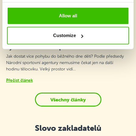
Allow all
2 minuty
Customize
Karel Kovář v podcastu Děti a pohyb: Pohyb
by neměl začínat až po škole
Jak dostat více pohybu do běžného dne dětí? Podle předsedy
Národní sportovní agentury nemusíme čekat jen na další
hodinu tělocviku. Velký prostor vidí…
Přečíst článek
Všechny články
Slovo zakladatelů