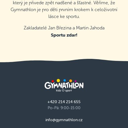
který je přivede zpět nadšené a šťastné. Věříme, že
Gymnathlon je pro děti prvním krokem k celoživotní
lásce ke sportu.
Zakladatelé Jan Březina a Martin Jahoda
Sportu zdar!
+420 214 214 655
Po-Pá: 9:00-15:00
info@gymnathlon.cz