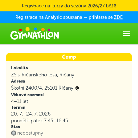
Skip to main content
Registrace
na kurzy do sezóny 2026/27 běží!
Registrace na Analytic spuštěna — přihlaste se
ZDE
Lokalita
ZŠ u Říčanského lesa, Říčany
Adresa
Školní 2400/4, 25101 Říčany
Věkové rozmezí
4–11 let
Termín
20. 7.–24. 7. 2026
pondělí–pátek
7:45–16:45
Stav
nedostupný