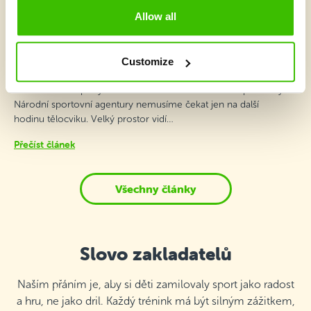
Allow all
2 minuty
Karel Kovář v podcastu Děti a pohyb: Pohyb
Customize
by neměl začínat až po škole
Jak dostat více pohybu do běžného dne dětí? Podle předsedy
Národní sportovní agentury nemusíme čekat jen na další
hodinu tělocviku. Velký prostor vidí…
Přečíst článek
Všechny články
Slovo zakladatelů
Naším přáním je, aby si děti zamilovaly sport jako radost
a hru, ne jako dril. Každý trénink má být silným zážitkem,