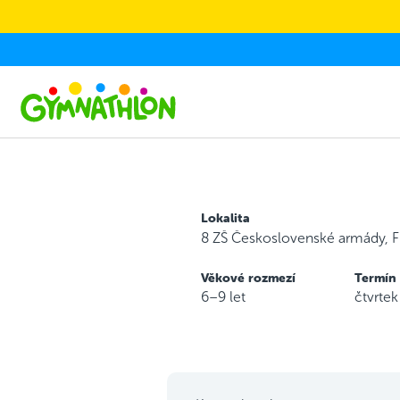
Skip to main content
Lokalita
8 ZŠ Československé armády, F
Věkové rozmezí
Termín
6–9 let
čtvrte