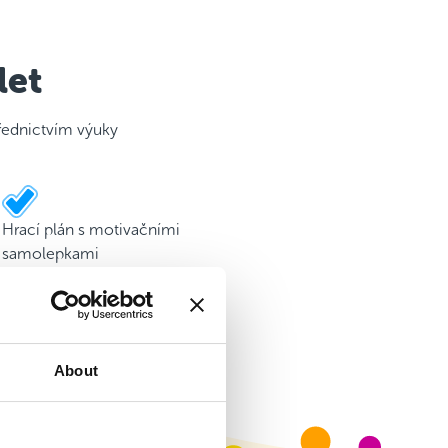
let
třednictvím výuky
Hrací plán s motivačními
samolepkami
About