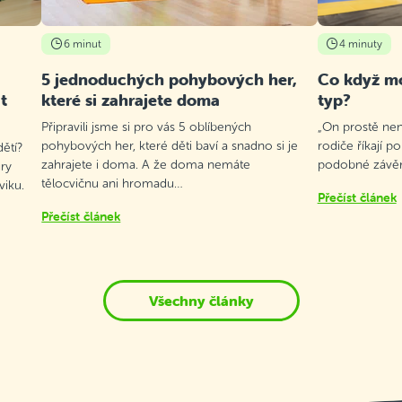
6 minut
4 minuty
5 jednoduchých pohybových her,
Co když mo
t
které si zahrajete doma
typ?
Připravili jsme si pro vás 5 oblíbených
„On prostě není
pohybových her, které děti baví a snadno si je
rodiče říkají p
ětí?
zahrajete i doma. A že doma nemáte
podobné závěry
ry
tělocvičnu ani hromadu…
viku.
Přečíst článek
Přečíst článek
Všechny články