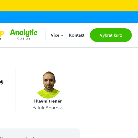
Více
Kontakt
Vybrat kurz
Submenu for "Více"
t
5-11 let
Hlavní trenér
Patrik Adamus