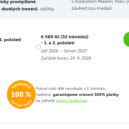
icky promyšlené
s maskotem Maxem, hrací p
skvělých trenérů
závěrečnou medaili.
h
, zážitky
6 580 Kč (32 tréninků)
 1. pololetí
- 1. a 2. pololetí
září 2026 – červen 2027
Začátek kurzu: 24. 9. 2026
Pokud vaše dítě neodejde z 1. tréninku
garantujeme vrácení 100% platby
nadšené,
na základě
storno podmínek
.