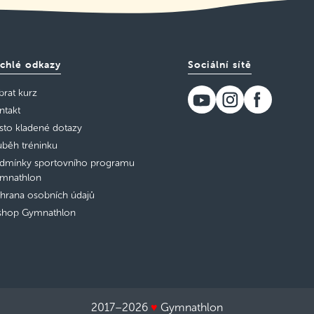
chlé odkazy
Sociální sítě
brat kurz
ntakt
sto kladené dotazy
ůběh tréninku
dmínky sportovního programu
mnathlon
hrana osobních údajů
shop Gymnathlon
2017–2026
♥
Gymnathlon