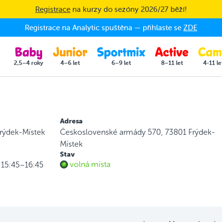
Registrace
na kurzy do sezóny 2026/27 běží!
Registrace na Analytic spuštěna — přihlaste se
ZDE
2,5–4 roky
4–6 let
6–9 let
8–11 let
4-11 le
Adresa
rýdek-Místek
Československé armády 570, 73801 Frýdek-
Místek
Stav
volná místa
k 15:45–16:45