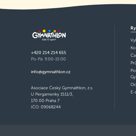
Ry
Vy
Ko
+420 214 214 655
Ča
Po-Pá: 9:00-15:00
Pr
Po
info@gymnathlon.cz
Gy
Oc
Asociace Český Gymnathlon, z.s.
E-
U Pergamenky 1511/3,
170 00 Praha 7
IČO: 09068244