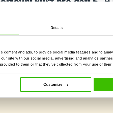
ortovní kurz pro děti 6–9 
urz rozvíjející všestrannost, týmového ducha a spolupráci pros
základů různých sportů.
Details
Důraz na maximální
2 kvalifikovaní trenéři
hravost a prožitek
e content and ads, to provide social media features and to analy
 our site with our social media, advertising and analytics partn
 provided to them or that they’ve collected from your use of their
Customize