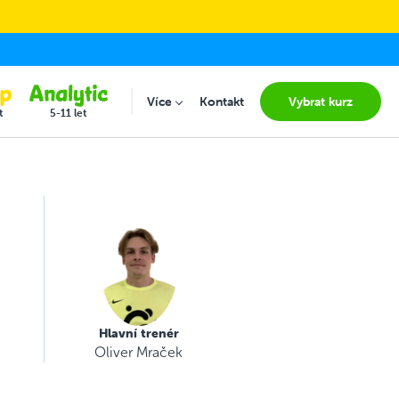
Více
Kontakt
Vybrat kurz
Submenu for "Více"
t
5-11 let
Hlavní trenér
Oliver Mraček