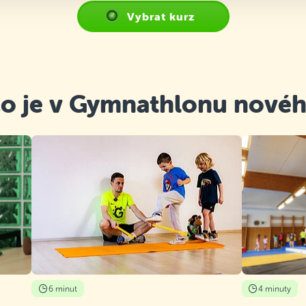
Vybrat kurz
o je v Gymnathlonu nové
6 minut
4 minuty