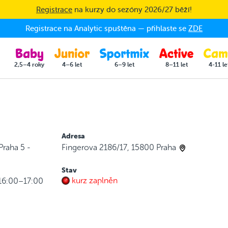
Registrace
na kurzy do sezóny 2026/27 běží!
Registrace na Analytic spuštěna — přihlaste se
ZDE
2,5–4 roky
4–6 let
6–9 let
8–11 let
4-11 le
Adresa
Praha 5 -
Fingerova 2186/17, 15800 Praha
Stav
kurz zaplněn
 16:00–17:00