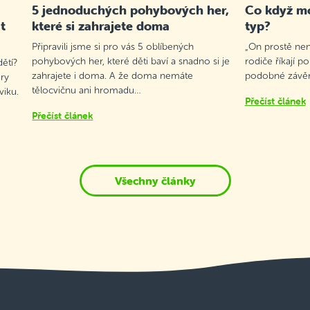
5 jednoduchých pohybových her,
Co když mo
t
které si zahrajete doma
typ?
Připravili jsme si pro vás 5 oblíbených
„On prostě není
pohybových her, které děti baví a snadno si je
rodiče říkají p
ětí?
zahrajete i doma. A že doma nemáte
podobné závěry
ry
tělocvičnu ani hromadu…
viku.
Přečíst článek
Přečíst článek
Všechny články