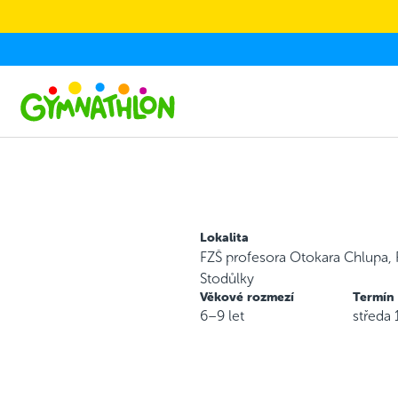
Skip to main content
Lokalita
FZŠ profesora Otokara Chlupa, 
Stodůlky
Věkové rozmezí
Termín
6–9 let
středa