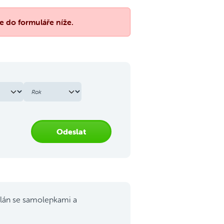
e do formuláře níže.
Odeslat
lán se samolepkami a