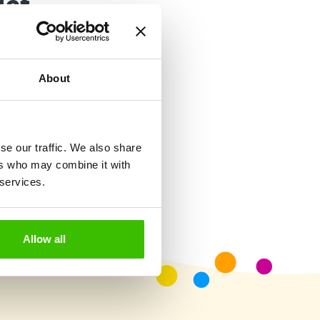
let
třednictvím výuky
About
Hrací plán s motivačními
samolepkami
se our traffic. We also share
ers who may combine it with
 services.
Allow all