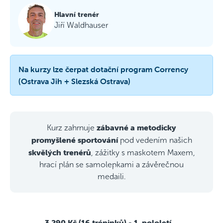
Hlavní trenér
Jiří Waldhauser
Na kurzy lze čerpat dotační program Corrency
(Ostrava Jih + Slezská Ostrava)
zábavné a metodicky
Kurz zahrnuje
promyšlené sportování
pod vedením našich
skvělých trenérů
, zážitky s maskotem Maxem,
hrací plán se samolepkami a závěrečnou
medaili.
3 290 Kč (16 tréninků)
- 1. pololetí