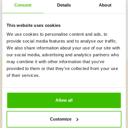
Consent
Details
About
Hrací plán s motivačními samolepkami
This website uses cookies
We use cookies to personalise content and ads, to
provide social media features and to analyse our traffic.
We also share information about your use of our site with
our social media, advertising and analytics partners who
may combine it with other information that you’ve
provided to them or that they’ve collected from your use
of their services.
Vybrat kurz
Allow all
Co je v Gymnathlonu nového
Customize