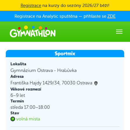
Skip to main content
Registrace
na kurzy do sezóny 2026/27 běží!
Registrace na Analytic spuštěna — přihlaste se
ZDE
Lokalita
Gymnázium Ostrava - Hrabůvka
Adresa
Františka Hajdy 1429/34, 70030 Ostrava
Věkové rozmezí
6–9 let
Termín
středa 17:00–18:00
Stav
volná místa