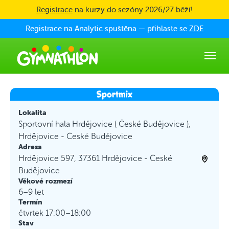
Skip to main content
Registrace
na kurzy do sezóny 2026/27 běží!
Registrace na Analytic spuštěna — přihlaste se
ZDE
Lokalita
Sportovní hala Hrdějovice ( České Budějovice ),
Hrdějovice - České Budějovice
Adresa
Hrdějovice 597, 37361 Hrdějovice - České
Budějovice
Věkové rozmezí
6–9 let
Termín
čtvrtek 17:00–18:00
Stav