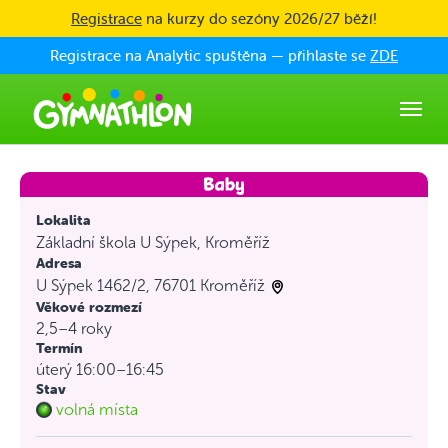
Skip to main content
Registrace
na kurzy do sezóny 2026/27 běží!
Registrace na Analytic spuštěna — přihlaste se
ZDE
Lokalita
Základní škola U Sýpek, Kroměříž
Adresa
U Sýpek 1462/2, 76701 Kroměříž
Věkové rozmezí
2,5–4 roky
Termín
úterý 16:00–16:45
Stav
volná místa